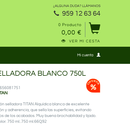
¿ALGUNA DUDA? LLÁMANOS
959 12 63 64
0 Producto
0,00 €
VER MI CESTA
Mi cuenta
ELLADORA BLANCO 750L
29656081751
ITAN
ón selladora TITAN Alquídica blanca de excelente
n y adherencia, que sella las superficies, evitando
s de los acabados. Muy buena brochabilidad y lijado.
olor. 750 ml..750 ml.66Q92