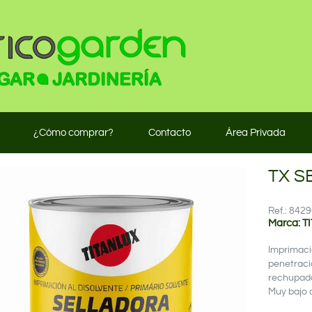
¿Cómo comprar?
Contacto
Área Privada
TX S
Ref.: 84
Marca: T
Imprimaci
penetració
rechupado
Muy bajo 