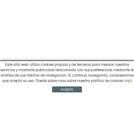
Este sitio web utiliza cookies propias y de terceros para mejorar nuestros
Inicio
servicios y mostrarle publicidad relacionada con sus preferencias mediante el
Pol. Cantalgallo Calle A Naves 10-12
análisis de sus hábitos de navegación. Si continua navegando, consideramos
Ofertas
ARACENA (Huelva)
que acepta su uso. Puede saber más sobre nuestra política de cookies
aquí
Marcas
959 12 63 64
info@electrobricogarden.com
Empresa
Acepto
Síguenos en Facebook
NEWSLETTER
CUENTA
CESTA
CONTACTO
¿Cómo comprar?
Contacto
Área Privada
Mi cuenta
Política de cookies
Aviso legal
Condiciones de uso