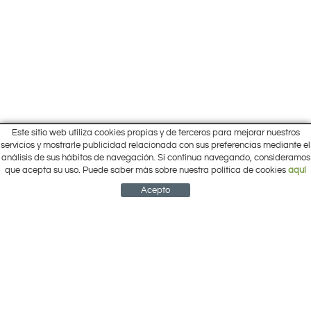
Este sitio web utiliza cookies propias y de terceros para mejorar nuestros
Inicio
servicios y mostrarle publicidad relacionada con sus preferencias mediante el
Pol. Cantalgallo Calle A Naves 10-12
análisis de sus hábitos de navegación. Si continua navegando, consideramos
Ofertas
ARACENA (Huelva)
que acepta su uso. Puede saber más sobre nuestra política de cookies
aquí
Marcas
959 12 63 64
info@electrobricogarden.com
Empresa
Acepto
Síguenos en Facebook
NEWSLETTER
CUENTA
CESTA
CONTACTO
¿Cómo comprar?
Contacto
Área Privada
Mi cuenta
Política de cookies
Aviso legal
Condiciones de uso
Política de privacidad