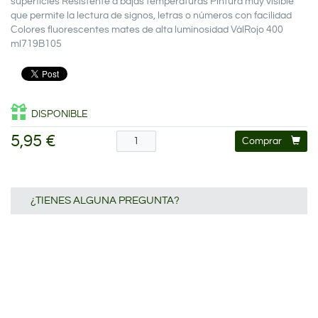
superficies Resistente a bajas temperaturas Pintura muy visible
que permite la lectura de signos, letras o números con facilidad
Colores fluorescentes mates de alta luminosidad VálRojo 400
ml719B105
DISPONIBLE
5,95 €
Comprar
¿TIENES ALGUNA PREGUNTA?