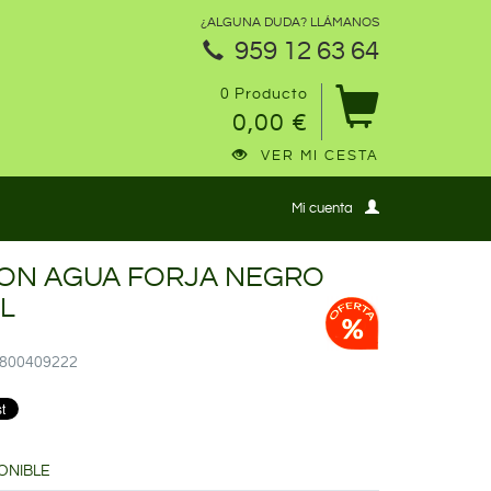
¿ALGUNA DUDA? LLÁMANOS
959 12 63 64
0 Producto
0,00 €
VER MI CESTA
Mi cuenta
ON AGUA FORJA NEGRO
L
14800409222
ONIBLE