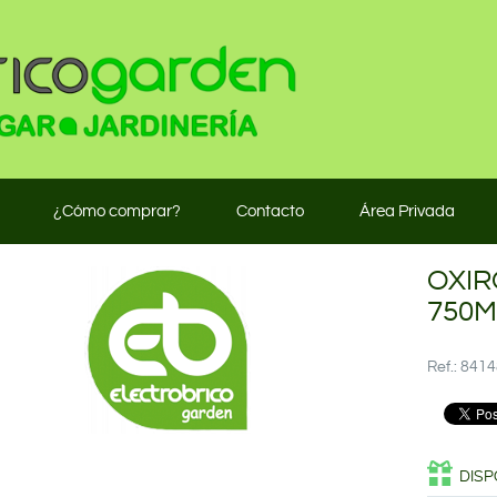
¿Cómo comprar?
Contacto
Área Privada
OXIR
750M
Ref.: 84
DISP