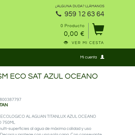
¿ALGUNA DUDA? LLÁMANOS
959 12 63 64
0 Producto
0,00 €
VER MI CESTA
Mi cuenta
SM ECO SAT AZUL OCEANO
14800387797
ITAN
 ECOLOGICO AL AGUAN TITANLUX AZUL OCEANO
O 750ML
ulti-superficies al agua de máxima calidad y uso
. Decora y protege con una sola capa. Con consevante