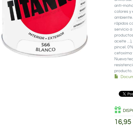
anti-moho.
colores y 
ambiente. 
rápidos c
servicio a
productos
aceite …),
pincel. 0%
cetoxima 
Nueva tec
resistenci
producto.
Docum
DISP
16,95