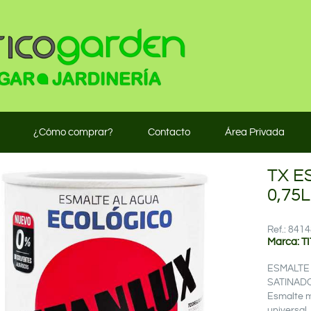
¿Cómo comprar?
Contacto
Área Privada
TX E
0,75L
Ref.: 84
Marca: T
ESMALTE
SATINAD
Esmalte m
universal