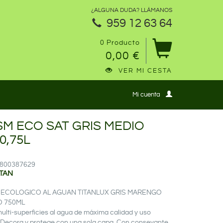
¿ALGUNA DUDA? LLÁMANOS
959 12 63 64
0 Producto
0,00 €
VER MI CESTA
Mi cuenta
SM ECO SAT GRIS MEDIO
0,75L
14800387629
ITAN
 ECOLOGICO AL AGUAN TITANLUX GRIS MARENGO
O 750ML
ulti-superficies al agua de máxima calidad y uso
. Decora y protege con una sola capa. Con consevante