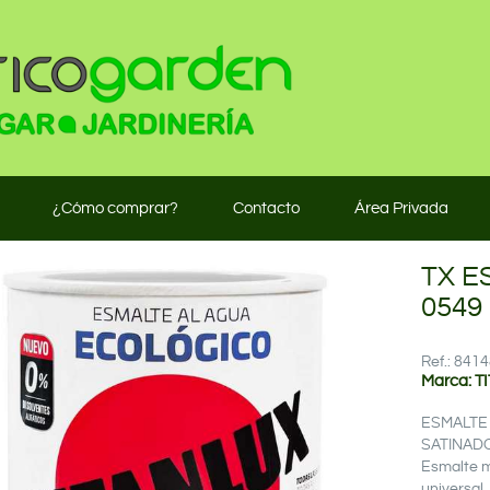
¿Cómo comprar?
Contacto
Área Privada
TX E
0549 
Ref.: 84
Marca: T
ESMALTE
SATINAD
Esmalte m
universal