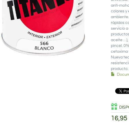
anti-moho.
colores y 
ambiente. 
rápidos c
servicio a
productos
aceite …),
pincel. 0%
cetoxima 
Nueva tec
resistenci
producto.
Docum
DISP
16,95