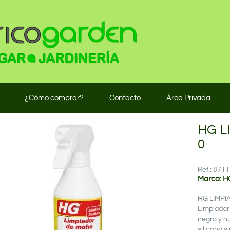
¿Cómo comprar?
Contacto
Área Privada
HG L
0
Ref.: 87
Marca: H
HG LIMPI
Limpiador
negro y h
silicona 