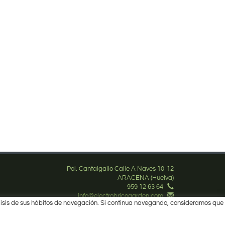
Pol. Cantalgallo Calle A Naves 10-12
ARACENA (Huelva)
959 12 63 64
info@electrobricogarden.com
nálisis de sus hábitos de navegación. Si continua navegando, consideramos que
Síguenos en Facebook