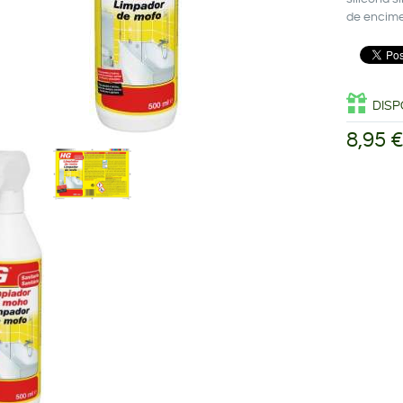
de encime
DISP
8,95 