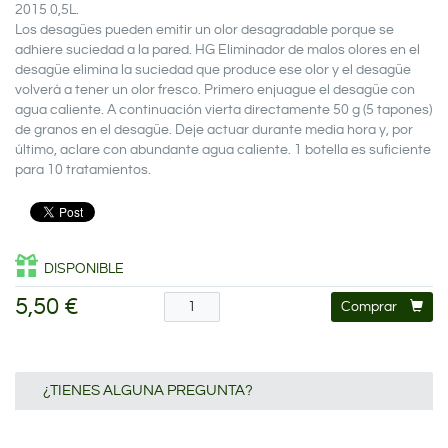
2015 0,5L.
Los desagües pueden emitir un olor desagradable porque se
adhiere suciedad a la pared. HG Eliminador de malos olores en el
desagüe elimina la suciedad que produce ese olor y el desagüe
volverá a tener un olor fresco. Primero enjuague el desagüe con
agua caliente. A continuación vierta directamente 50 g (5 tapones)
de granos en el desagüe. Deje actuar durante media hora y, por
último, aclare con abundante agua caliente. 1 botella es suficiente
para 10 tratamientos.
DISPONIBLE
5,50 €
Comprar
¿TIENES ALGUNA PREGUNTA?