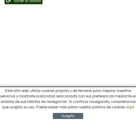
Volver al listado
Este sitio web utiliza cookies propias y de terceros para mejorar nuestros
Inicio
servicios y mostrarle publicidad relacionada con sus preferencias mediante el
Pol. Cantalgallo Calle A Naves 10-12
análisis de sus hábitos de navegación. Si continua navegando, consideramos
Ofertas
ARACENA (Huelva)
que acepta su uso. Puede saber más sobre nuestra política de cookies
aquí
Marcas
959 12 63 64
info@electrobricogarden.com
Empresa
Acepto
Síguenos en Facebook
NEWSLETTER
CUENTA
CESTA
CONTACTO
¿Cómo comprar?
Contacto
Área Privada