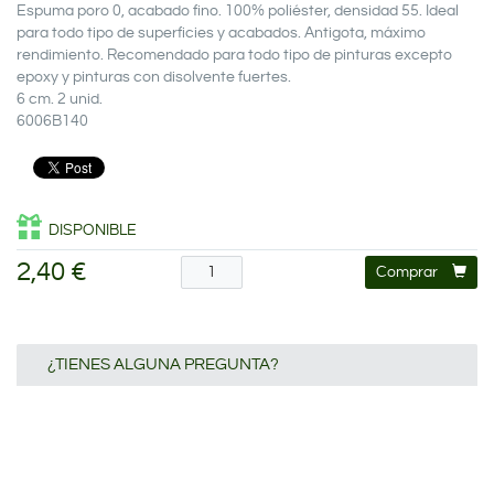
Espuma poro 0, acabado fino. 100% poliéster, densidad 55. Ideal
para todo tipo de superficies y acabados. Antigota, máximo
rendimiento. Recomendado para todo tipo de pinturas excepto
epoxy y pinturas con disolvente fuertes.
6 cm. 2 unid.
6006B140
DISPONIBLE
2,40 €
Comprar
¿TIENES ALGUNA PREGUNTA?