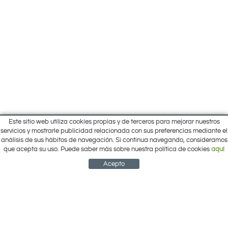
Este sitio web utiliza cookies propias y de terceros para mejorar nuestros
Inicio
servicios y mostrarle publicidad relacionada con sus preferencias mediante el
Pol. Cantalgallo Calle A Naves 10-12
análisis de sus hábitos de navegación. Si continua navegando, consideramos
Ofertas
ARACENA (Huelva)
que acepta su uso. Puede saber más sobre nuestra política de cookies
aquí
Marcas
959 12 63 64
info@electrobricogarden.com
Empresa
Acepto
Síguenos en Facebook
NEWSLETTER
CUENTA
CESTA
CONTACTO
¿Cómo comprar?
Contacto
Área Privada
Mi cuenta
Política de cookies
Aviso legal