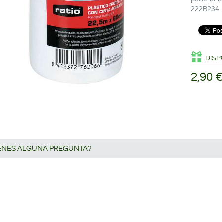
222B234
DISP
2,90 
IENES ALGUNA PREGUNTA?