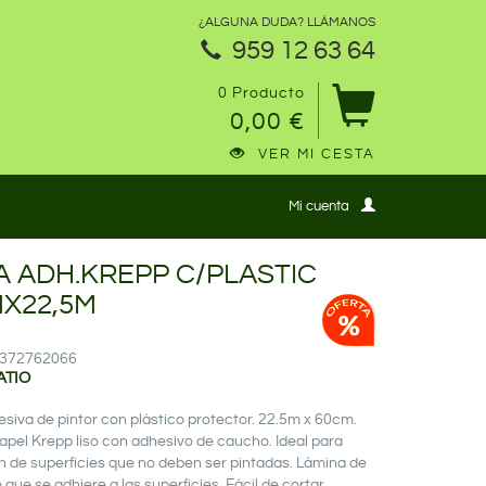
¿ALGUNA DUDA? LLÁMANOS
959 12 63 64
0 Producto
0,00 €
VER MI CESTA
Mi cuenta
A ADH.KREPP C/PLASTIC
X22,5M
12372762066
ATIO
esiva de pintor con plástico protector. 22.5m x 60cm.
apel Krepp liso con adhesivo de caucho. Ideal para
n de superficies que no deben ser pintadas. Lámina de
o que se adhiere a las superficies. Fácil de cortar.