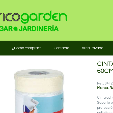
¿Cómo comprar?
Contacto
Área Privada
CINT
60CM
Ref.: 84
Marca: R
Cinta adh
Soporte p
protecció
polietilen