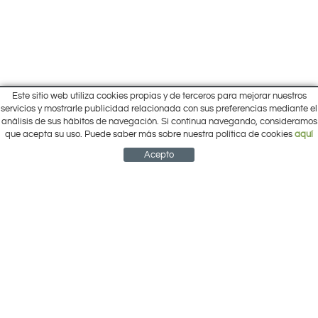
Este sitio web utiliza cookies propias y de terceros para mejorar nuestros
Inicio
servicios y mostrarle publicidad relacionada con sus preferencias mediante el
Pol. Cantalgallo Calle A Naves 10-12
análisis de sus hábitos de navegación. Si continua navegando, consideramos
Ofertas
ARACENA (Huelva)
que acepta su uso. Puede saber más sobre nuestra política de cookies
aquí
Marcas
959 12 63 64
info@electrobricogarden.com
Empresa
Acepto
Síguenos en Facebook
NEWSLETTER
CUENTA
CESTA
CONTACTO
¿Cómo comprar?
Contacto
Área Privada
Mi cuenta
Política de cookies
Aviso legal
Condiciones de uso
Política de privacidad