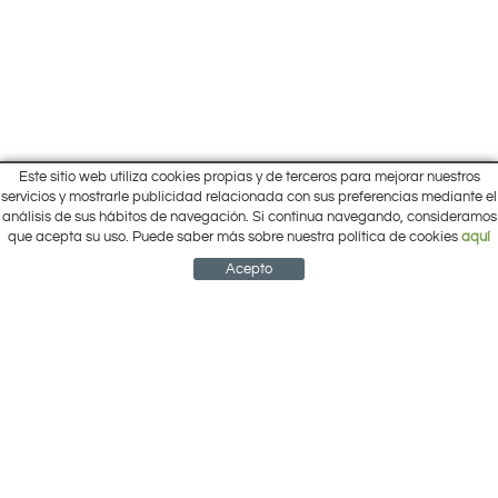
Este sitio web utiliza cookies propias y de terceros para mejorar nuestros
Inicio
servicios y mostrarle publicidad relacionada con sus preferencias mediante el
Pol. Cantalgallo Calle A Naves 10-12
análisis de sus hábitos de navegación. Si continua navegando, consideramos
Ofertas
ARACENA (Huelva)
que acepta su uso. Puede saber más sobre nuestra política de cookies
aquí
Marcas
959 12 63 64
info@electrobricogarden.com
Empresa
Acepto
Síguenos en Facebook
NEWSLETTER
CUENTA
CESTA
CONTACTO
¿Cómo comprar?
Contacto
Área Privada
Mi cuenta
Política de cookies
Aviso legal
Condiciones de uso
Política de privacidad