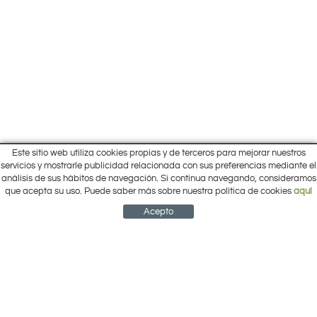
Este sitio web utiliza cookies propias y de terceros para mejorar nuestros
Inicio
servicios y mostrarle publicidad relacionada con sus preferencias mediante el
Pol. Cantalgallo Calle A Naves 10-12
análisis de sus hábitos de navegación. Si continua navegando, consideramos
Ofertas
ARACENA (Huelva)
que acepta su uso. Puede saber más sobre nuestra política de cookies
aquí
Marcas
959 12 63 64
info@electrobricogarden.com
Empresa
Acepto
Síguenos en Facebook
NEWSLETTER
CUENTA
CESTA
CONTACTO
¿Cómo comprar?
Contacto
Área Privada
Mi cuenta
Política de cookies
Aviso legal
Condiciones de uso