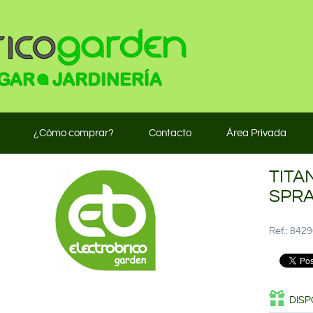
¿Cómo comprar?
Contacto
Área Privada
TITA
SPRA
Ref.: 84
DISP