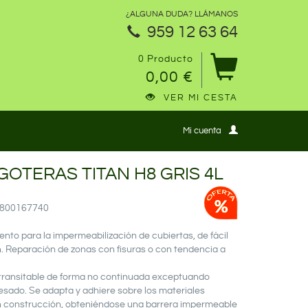
¿ALGUNA DUDA? LLÁMANOS
959 12 63 64
0 Producto
0,00 €
VER MI CESTA
Mi cuenta
GOTERAS TITAN H8 GRIS 4L
14800167740
nto para la impermeabilización de cubiertas, de fácil
n. Reparación de zonas con fisuras o con tendencia a
 transitable de forma no continuada exceptuando
pesado. Se adapta y adhiere sobre los materiales
 construcción, obteniéndose una barrera impermeable