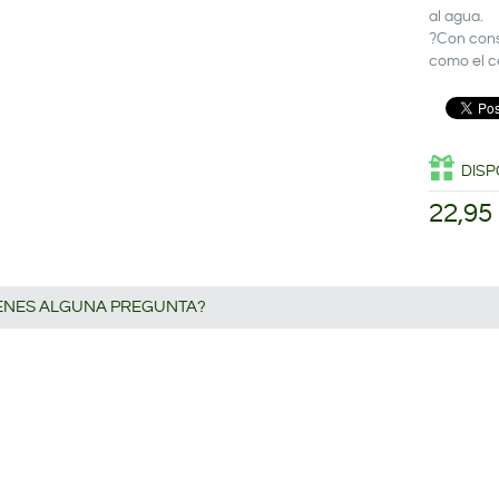
al agua.
?Con conse
como el 
DISP
22,95
IENES ALGUNA PREGUNTA?