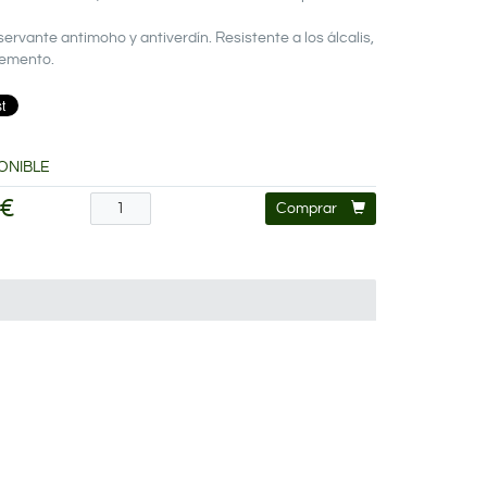
rvante antimoho y antiverdín. Resistente a los álcalis,
cemento.
ONIBLE
 €
Comprar