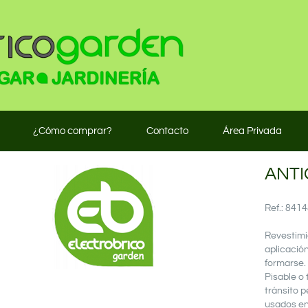
¿Cómo comprar?
Contacto
Área Privada
ANTI
Ref.: 84
Revestimie
aplicació
formarse.
Pisable o
tránsito 
usados en