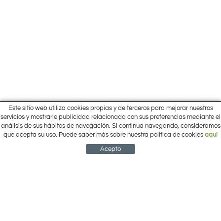
Este sitio web utiliza cookies propias y de terceros para mejorar nuestros
Inicio
servicios y mostrarle publicidad relacionada con sus preferencias mediante el
Pol. Cantalgallo Calle A Naves 10-12
análisis de sus hábitos de navegación. Si continua navegando, consideramos
Ofertas
ARACENA (Huelva)
que acepta su uso. Puede saber más sobre nuestra política de cookies
aquí
Marcas
959 12 63 64
info@electrobricogarden.com
Empresa
Acepto
Síguenos en Facebook
NEWSLETTER
CUENTA
CESTA
CONTACTO
¿Cómo comprar?
Contacto
Área Privada
Mi cuenta
Política de cookies
Aviso legal
Condiciones de uso