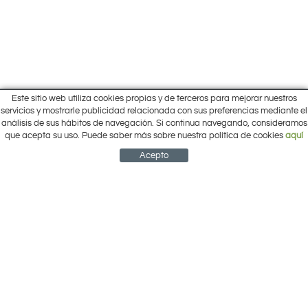
Este sitio web utiliza cookies propias y de terceros para mejorar nuestros
Inicio
servicios y mostrarle publicidad relacionada con sus preferencias mediante el
Pol. Cantalgallo Calle A Naves 10-12
análisis de sus hábitos de navegación. Si continua navegando, consideramos
Ofertas
ARACENA (Huelva)
que acepta su uso. Puede saber más sobre nuestra política de cookies
aquí
Marcas
959 12 63 64
info@electrobricogarden.com
Empresa
Acepto
Síguenos en Facebook
NEWSLETTER
CUENTA
CESTA
CONTACTO
¿Cómo comprar?
Contacto
Área Privada
Mi cuenta
Política de cookies
Aviso legal
Condiciones de uso
Política de privacidad