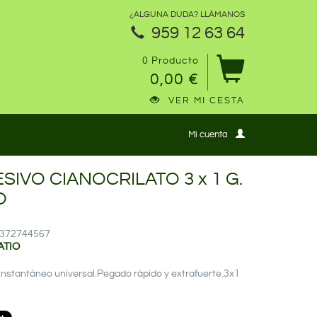
¿ALGUNA DUDA? LLÁMANOS
959 12 63 64
0 Producto
0,00 €
VER MI CESTA
Mi cuenta
SIVO CIANOCRILATO 3 x 1 G.
O
12372744567
ATIO
instantáneo universal.Pegado rápido y extrafuerte.3x1
5