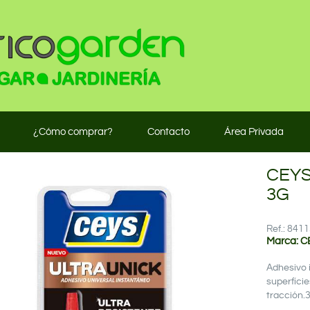
¿Cómo comprar?
Contacto
Área Privada
CEYS
3G
Ref.: 84
Marca: C
Adhesivo 
superfície
tracción.