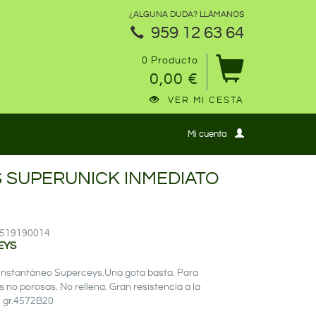
¿ALGUNA DUDA? LLÁMANOS
959 12 63 64
0 Producto
0,00 €
VER MI CESTA
Mi cuenta
 SUPERUNICK INMEDIATO
11519190014
EYS
instantáneo Superceys.Una gota basta. Para
s no porosas. No rellena. Gran resistencia a la
3 gr.4572B20