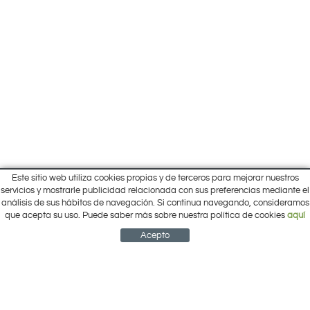
Este sitio web utiliza cookies propias y de terceros para mejorar nuestros
Inicio
servicios y mostrarle publicidad relacionada con sus preferencias mediante el
Pol. Cantalgallo Calle A Naves 10-12
análisis de sus hábitos de navegación. Si continua navegando, consideramos
Ofertas
ARACENA (Huelva)
que acepta su uso. Puede saber más sobre nuestra política de cookies
aquí
Marcas
959 12 63 64
info@electrobricogarden.com
Empresa
Acepto
Síguenos en Facebook
NEWSLETTER
CUENTA
CESTA
CONTACTO
¿Cómo comprar?
Contacto
Área Privada
Mi cuenta