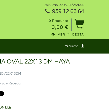
¿ALGUNA DUDA? LLÁMANOS
959 12 63 64
0 Producto
0,00 €
VER MI CESTA
Mi cuenta
A OVAL 22X13 DM HAYA
ANOV22X13DM
orzo y Rebeco.
ONIBLE