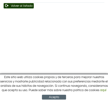
Volver al listado
Este sitio web utiliza cookies propias y de terceros para mejorar nuestros
Inicio
servicios y mostrarle publicidad relacionada con sus preferencias mediante el
Pol. Cantalgallo Calle A Naves 10-12
análisis de sus hábitos de navegación. Si continua navegando, consideramos
Ofertas
ARACENA (Huelva)
que acepta su uso. Puede saber más sobre nuestra política de cookies
aquí
Marcas
959 12 63 64
info@electrobricogarden.com
Empresa
Acepto
Síguenos en Facebook
NEWSLETTER
CUENTA
CESTA
CONTACTO
¿Cómo comprar?
Contacto