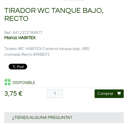
TIRADOR WC TANQUE BAJO,
RECTO
Ref.: 8412372784877
Marca: HABITEX
Tirador WC HABITEX.Cisterna tanque bajo. ABS
cromado.Recto.846BEF2
DISPONIBLE
3,75 €
Comprar
¿TIENES ALGUNA PREGUNTA?