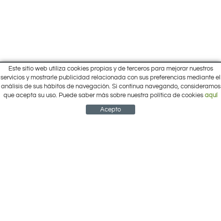
Este sitio web utiliza cookies propias y de terceros para mejorar nuestros
Inicio
servicios y mostrarle publicidad relacionada con sus preferencias mediante el
Pol. Cantalgallo Calle A Naves 10-12
análisis de sus hábitos de navegación. Si continua navegando, consideramos
Ofertas
ARACENA (Huelva)
que acepta su uso. Puede saber más sobre nuestra política de cookies
aquí
Marcas
959 12 63 64
info@electrobricogarden.com
Empresa
Acepto
Síguenos en Facebook
NEWSLETTER
CUENTA
CESTA
CONTACTO
¿Cómo comprar?
Contacto
Área Privada
Mi cuenta
Política de cookies
Aviso legal
Condiciones de uso
Política de privacidad