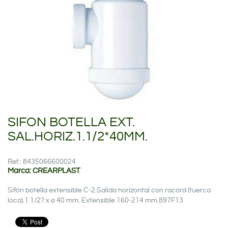
SIFON BOTELLA EXT.
SAL.HORIZ.1.1/2*40MM.
Ref.: 8435066600024
Marca: CREARPLAST
Sifón botella extensible C-2.Salida horizontal con racord (tuerca
loca).1 1/2? x ø 40 mm. Extensible 160-214 mm.897F13