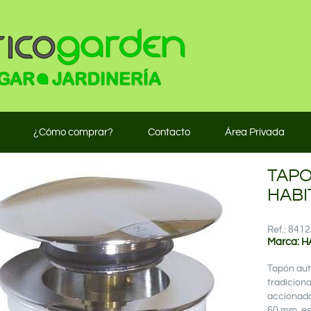
¿Cómo comprar?
Contacto
Área Privada
TAPO
HABI
Ref.: 84
Marca: H
Tapón aut
tradiciona
accionado
60 mm, es