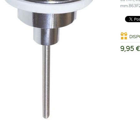
mm.863F
DISP
9,95 