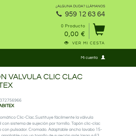
¿ALGUNA DUDA? LLÁMANOS
959 12 63 64
0 Producto
0,00 €
VER MI CESTA
Mi cuenta
N VALVULA CLIC CLAC
TEX
12372756966
ABITEX
omático Clic-Clac.Sustituye fácilmente la válvula
l con sistema de sujeción por tornillo. Tapón clic-clac
 con pulsador. Cromado. Adaptable ancho lavabo 15-
 ampliable con un tornillo de sujeción más largo.ø 63