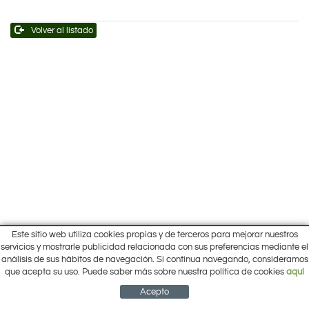
Volver al listado
Este sitio web utiliza cookies propias y de terceros para mejorar nuestros
Inicio
servicios y mostrarle publicidad relacionada con sus preferencias mediante el
Pol. Cantalgallo Calle A Naves 10-12
análisis de sus hábitos de navegación. Si continua navegando, consideramos
Ofertas
ARACENA (Huelva)
que acepta su uso. Puede saber más sobre nuestra política de cookies
aquí
Marcas
959 12 63 64
info@electrobricogarden.com
Empresa
Acepto
Síguenos en Facebook
NEWSLETTER
CUENTA
CESTA
CONTACTO
¿Cómo comprar?