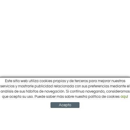
Este sitio web utiliza cookies propias y de terceros para mejorar nuestros
Inicio
servicios y mostrarle publicidad relacionada con sus preferencias mediante el
Pol. Cantalgallo Calle A Naves 10-12
análisis de sus hábitos de navegación. Si continua navegando, consideramos
Ofertas
ARACENA (Huelva)
que acepta su uso. Puede saber más sobre nuestra política de cookies
aquí
Marcas
959 12 63 64
info@electrobricogarden.com
Empresa
Acepto
Síguenos en Facebook
NEWSLETTER
CUENTA
CESTA
CONTACTO
¿Cómo comprar?
Contacto
Área Privada
Mi cuenta