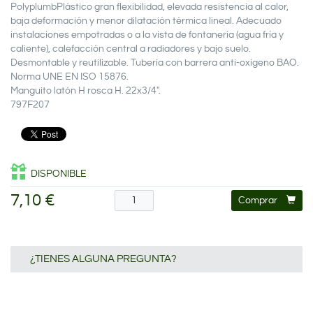
PolyplumbPlástico gran flexibilidad, elevada resistencia al calor,
baja deformación y menor dilatación térmica lineal. Adecuado
instalaciones empotradas o a la vista de fontanería (agua fría y
caliente), calefacción central a radiadores y bajo suelo.
Desmontable y reutilizable. Tubería con barrera anti-oxígeno BAO.
Norma UNE EN ISO 15876.
Manguito latón H rosca H. 22x3/4".
797F207
DISPONIBLE
7,10 €
Comprar
¿TIENES ALGUNA PREGUNTA?