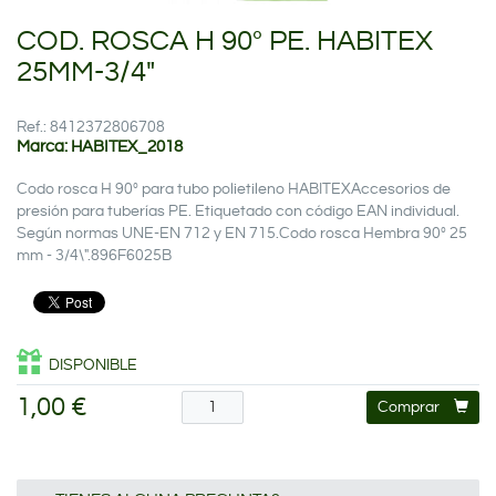
COD. ROSCA H 90º PE. HABITEX
25MM-3/4"
Ref.: 8412372806708
Marca: HABITEX_2018
Codo rosca H 90º para tubo polietileno HABITEXAccesorios de
presión para tuberías PE. Etiquetado con código EAN individual.
Según normas UNE-EN 712 y EN 715.Codo rosca Hembra 90º 25
mm - 3/4\".896F6025B
DISPONIBLE
1,00 €
Comprar