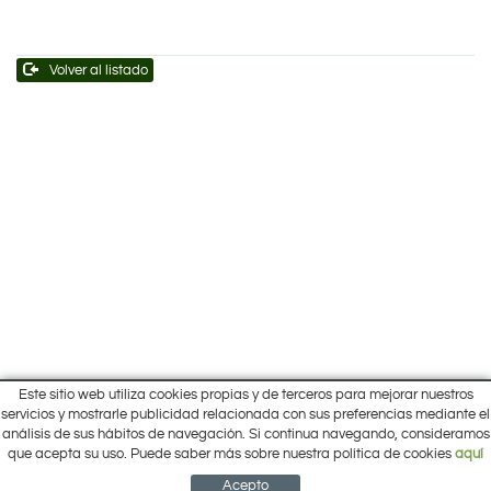
Volver al listado
Este sitio web utiliza cookies propias y de terceros para mejorar nuestros
Inicio
servicios y mostrarle publicidad relacionada con sus preferencias mediante el
Pol. Cantalgallo Calle A Naves 10-12
análisis de sus hábitos de navegación. Si continua navegando, consideramos
Ofertas
ARACENA (Huelva)
que acepta su uso. Puede saber más sobre nuestra política de cookies
aquí
Marcas
959 12 63 64
info@electrobricogarden.com
Empresa
Acepto