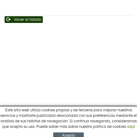
Volver al listado
Este sitio web utiliza cookies propias y de terceros para mejorar nuestros
Inicio
servicios y mostrarle publicidad relacionada con sus preferencias mediante el
Pol. Cantalgallo Calle A Naves 10-12
análisis de sus hábitos de navegación. Si continua navegando, consideramos
Ofertas
ARACENA (Huelva)
que acepta su uso. Puede saber más sobre nuestra política de cookies
aquí
Marcas
959 12 63 64
info@electrobricogarden.com
Empresa
Acepto