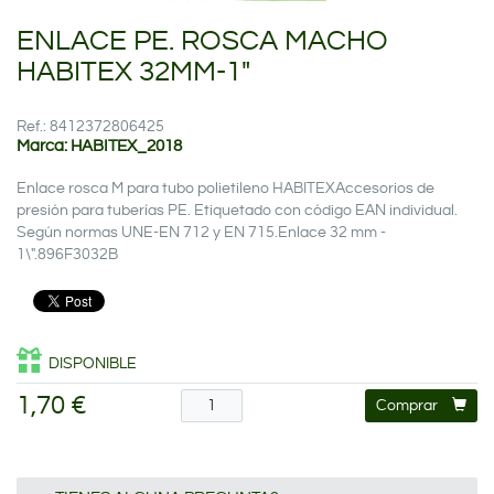
ENLACE PE. ROSCA MACHO
HABITEX 32MM-1"
Ref.: 8412372806425
Marca: HABITEX_2018
Enlace rosca M para tubo polietileno HABITEXAccesorios de
presión para tuberías PE. Etiquetado con código EAN individual.
Según normas UNE-EN 712 y EN 715.Enlace 32 mm -
1\".896F3032B
DISPONIBLE
1,70 €
Comprar