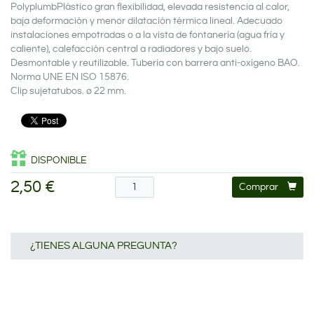
PolyplumbPlástico gran flexibilidad, elevada resistencia al calor,
baja deformación y menor dilatación térmica lineal. Adecuado
instalaciones empotradas o a la vista de fontanería (agua fría y
caliente), calefacción central a radiadores y bajo suelo.
Desmontable y reutilizable. Tubería con barrera anti-oxígeno BAO.
Norma UNE EN ISO 15876.
Clip sujetatubos. ø 22 mm.
DISPONIBLE
2,50 €
Comprar
¿TIENES ALGUNA PREGUNTA?