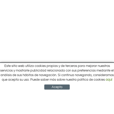
Este sitio web utiliza cookies propias y de terceros para mejorar nuestros
Inicio
servicios y mostrarle publicidad relacionada con sus preferencias mediante el
Pol. Cantalgallo Calle A Naves 10-12
análisis de sus hábitos de navegación. Si continua navegando, consideramos
Ofertas
ARACENA (Huelva)
que acepta su uso. Puede saber más sobre nuestra política de cookies
aquí
Marcas
959 12 63 64
info@electrobricogarden.com
Empresa
Acepto
Síguenos en Facebook
NEWSLETTER
CUENTA
CESTA
CONTACTO
¿Cómo comprar?
Contacto
Área Privada
Mi cuenta