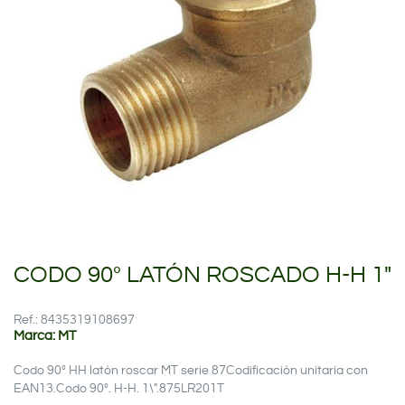
CODO 90º LATÓN ROSCADO H-H 1"
Ref.: 8435319108697
Marca: MT
Codo 90º HH latón roscar MT serie 87Codificación unitaria con
EAN13.Codo 90º. H-H. 1\".875LR201T