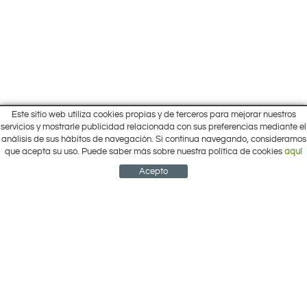
Este sitio web utiliza cookies propias y de terceros para mejorar nuestros
Inicio
servicios y mostrarle publicidad relacionada con sus preferencias mediante el
Pol. Cantalgallo Calle A Naves 10-12
análisis de sus hábitos de navegación. Si continua navegando, consideramos
Ofertas
ARACENA (Huelva)
que acepta su uso. Puede saber más sobre nuestra política de cookies
aquí
Marcas
959 12 63 64
info@electrobricogarden.com
Empresa
Acepto
Síguenos en Facebook
NEWSLETTER
CUENTA
CESTA
CONTACTO
¿Cómo comprar?
Contacto
Área Privada
Mi cuenta
Política de cookies
Aviso legal
Condiciones de uso
Política de privacidad