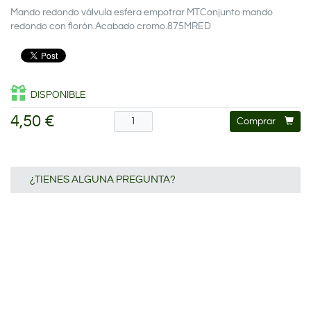
Mando redondo válvula esfera empotrar MTConjunto mando
redondo con florón.Acabado cromo.875MRED
DISPONIBLE
4,50 €
Comprar
¿TIENES ALGUNA PREGUNTA?