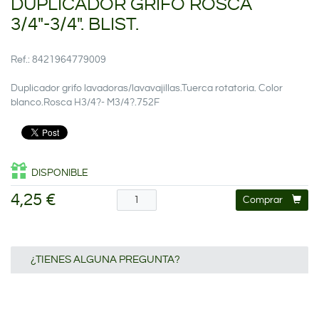
DUPLICADOR GRIFO ROSCA
3/4"-3/4". BLIST.
Ref.: 8421964779009
Duplicador grifo lavadoras/lavavajillas.Tuerca rotatoria. Color
blanco.Rosca H3/4?- M3/4?.752F
DISPONIBLE
4,25 €
Comprar
¿TIENES ALGUNA PREGUNTA?