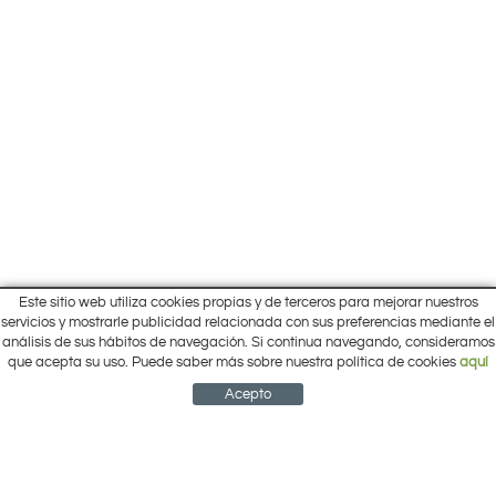
Este sitio web utiliza cookies propias y de terceros para mejorar nuestros
Inicio
servicios y mostrarle publicidad relacionada con sus preferencias mediante el
Pol. Cantalgallo Calle A Naves 10-12
análisis de sus hábitos de navegación. Si continua navegando, consideramos
Ofertas
ARACENA (Huelva)
que acepta su uso. Puede saber más sobre nuestra política de cookies
aquí
Marcas
959 12 63 64
info@electrobricogarden.com
Empresa
Acepto
Síguenos en Facebook
NEWSLETTER
CUENTA
CESTA
CONTACTO
¿Cómo comprar?
Contacto
Área Privada
Mi cuenta