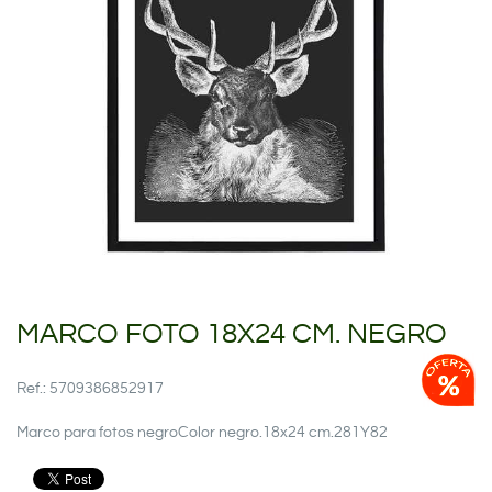
MARCO FOTO 18X24 CM. NEGRO
Ref.: 5709386852917
Marco para fotos negroColor negro.18x24 cm.281Y82