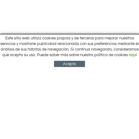
Este sitio web utiliza cookies propias y de terceros para mejorar nuestros
Inicio
servicios y mostrarle publicidad relacionada con sus preferencias mediante el
Pol. Cantalgallo Calle A Naves 10-12
análisis de sus hábitos de navegación. Si continua navegando, consideramos
Ofertas
ARACENA (Huelva)
que acepta su uso. Puede saber más sobre nuestra política de cookies
aquí
Marcas
959 12 63 64
info@electrobricogarden.com
Empresa
Acepto
Síguenos en Facebook
NEWSLETTER
CUENTA
CESTA
CONTACTO
¿Cómo comprar?
Contacto
Área Privada
Mi cuenta
Política de cookies
Aviso legal
Condiciones de uso
Política de privacidad