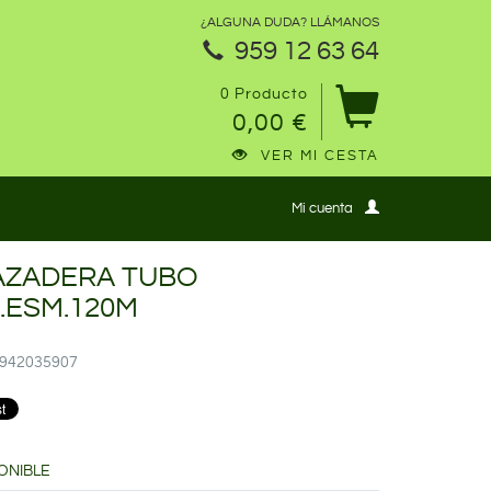
¿ALGUNA DUDA? LLÁMANOS
959 12 63 64
0 Producto
0,00 €
VER MI CESTA
Mi cuenta
AZADERA TUBO
.ESM.120M
30942035907
ONIBLE