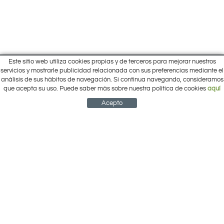
Este sitio web utiliza cookies propias y de terceros para mejorar nuestros
Inicio
servicios y mostrarle publicidad relacionada con sus preferencias mediante el
Pol. Cantalgallo Calle A Naves 10-12
análisis de sus hábitos de navegación. Si continua navegando, consideramos
Ofertas
ARACENA (Huelva)
que acepta su uso. Puede saber más sobre nuestra política de cookies
aquí
Marcas
959 12 63 64
info@electrobricogarden.com
Empresa
Acepto
Síguenos en Facebook
NEWSLETTER
CUENTA
CESTA
CONTACTO
¿Cómo comprar?
Contacto
Área Privada
Mi cuenta
Política de cookies
Aviso legal
Condiciones de uso
Política de privacidad