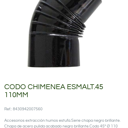
CODO CHIMENEA ESMALT.45
110MM
Ref.: 8430942007560
Accesorios extracción humos estufa.Serie chapa negro brillante.
Chapa de acero pulida acabado negro brillante.Codo 45º Ø 110