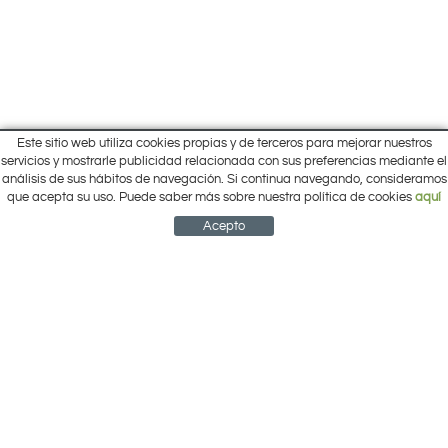
Este sitio web utiliza cookies propias y de terceros para mejorar nuestros
Inicio
servicios y mostrarle publicidad relacionada con sus preferencias mediante el
Pol. Cantalgallo Calle A Naves 10-12
análisis de sus hábitos de navegación. Si continua navegando, consideramos
Ofertas
ARACENA (Huelva)
que acepta su uso. Puede saber más sobre nuestra política de cookies
aquí
Marcas
959 12 63 64
info@electrobricogarden.com
Empresa
Acepto
Síguenos en Facebook
NEWSLETTER
CUENTA
CESTA
CONTACTO
¿Cómo comprar?
Contacto
Área Privada
Mi cuenta
Política de cookies
Aviso legal
Condiciones de uso
Política de privacidad