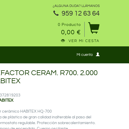
¿ALGUNA DUDA? LLÁMANOS
959 12 63 64
0 Producto
0,00 €
VER MI CESTA
Mi cuenta
FACTOR CERAM. R700. 2.000
BITEX
12372819203
ABITEX
or cerámico HABITEX HQ-700
 de plástico de gran calidad inalterable al paso del
ermostato regulable. Protección sobrecalentamiento.
minoso de encendido. Cuerpo oscilante.