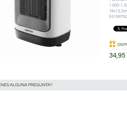
1.000-1.3
16x12,3xh
9310R70
DISP
34,95
IENES ALGUNA PREGUNTA?