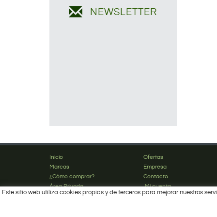
NEWSLETTER
Inicio
Ofertas
Marcas
Empresa
¿Cómo comprar?
Contacto
Área Privada
Mi cuenta
Este sitio web utiliza cookies propias y de terceros para mejorar nuestros s
Política de cookies
Aviso legal
Condiciones de uso
Polít