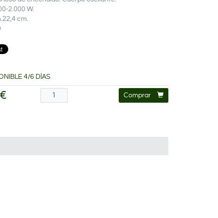
00-2.000 W.
.22,4 cm.
0
ONIBLE 4/6 DÍAS
 €
Comprar