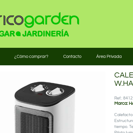
¿Cómo comprar?
Contacto
Área Privada
CALE
W.HA
Ref.: 84
Marca: H
Calefact
Estructura
tiempo. T
Piloto lu