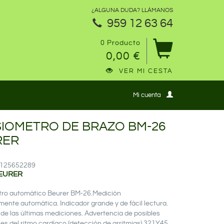
¿ALGUNA DUDA? LLÁMANOS
959 12 63 64
0 Producto
0,00 €
VER MI CESTA
Mi cuenta
IOMETRO DE BRAZO BM-26
RER
11125652289
BEURER
ro automático Beurer BM-26.Medición
ente automática. Indicador grande y de fácil lectura.
de las últimas mediciones. Advertencia de posibles
nes del ritmo cardíaco (detección de arritmias).321Y45