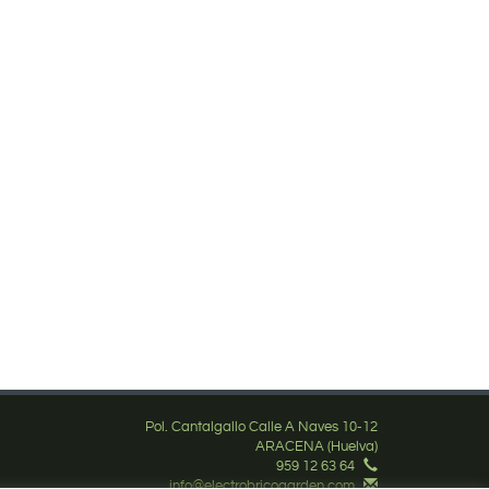
Pol. Cantalgallo Calle A Naves 10-12
ARACENA (Huelva)
959 12 63 64
info@electrobricogarden.com