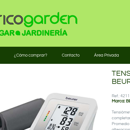
¿Cómo comprar?
Contacto
Área Privada
TENS
BEU
Ref.: 42
Marca: 
Tensiómet
completam
Promedio 
alteracio