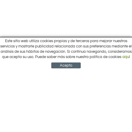
Este sitio web utiliza cookies propias y de terceros para mejorar nuestros
Inicio
servicios y mostrarle publicidad relacionada con sus preferencias mediante el
Pol. Cantalgallo Calle A Naves 10-12
análisis de sus hábitos de navegación. Si continua navegando, consideramos
Ofertas
ARACENA (Huelva)
que acepta su uso. Puede saber más sobre nuestra política de cookies
aquí
Marcas
959 12 63 64
info@electrobricogarden.com
Empresa
Acepto
Síguenos en Facebook
NEWSLETTER
CUENTA
CESTA
CONTACTO
¿Cómo comprar?
Contacto
Área Privada
Mi cuenta
Política de cookies
Aviso legal
Condiciones de uso
Política de privacidad