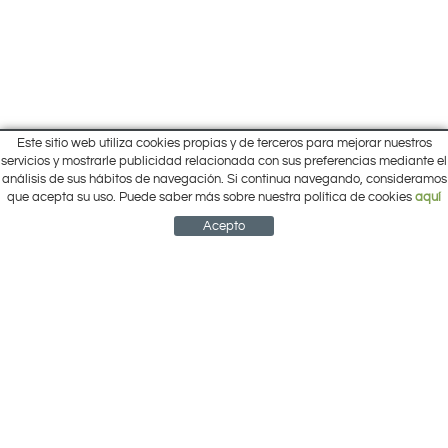
Este sitio web utiliza cookies propias y de terceros para mejorar nuestros
Inicio
servicios y mostrarle publicidad relacionada con sus preferencias mediante el
Pol. Cantalgallo Calle A Naves 10-12
análisis de sus hábitos de navegación. Si continua navegando, consideramos
Ofertas
ARACENA (Huelva)
que acepta su uso. Puede saber más sobre nuestra política de cookies
aquí
Marcas
959 12 63 64
info@electrobricogarden.com
Empresa
Acepto
Síguenos en Facebook
NEWSLETTER
CUENTA
CESTA
CONTACTO
¿Cómo comprar?
Contacto
Área Privada
Mi cuenta
Política de cookies
Aviso legal
Condiciones de uso
Política de privacidad