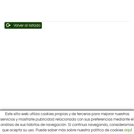
Volver al listado
Este sitio web utiliza cookies propias y de terceros para mejorar nuestros
Inicio
servicios y mostrarle publicidad relacionada con sus preferencias mediante el
Pol. Cantalgallo Calle A Naves 10-12
análisis de sus hábitos de navegación. Si continua navegando, consideramos
Ofertas
ARACENA (Huelva)
que acepta su uso. Puede saber más sobre nuestra política de cookies
aquí
Marcas
959 12 63 64