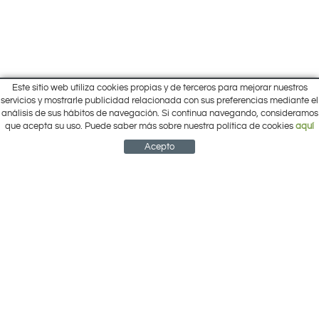
Este sitio web utiliza cookies propias y de terceros para mejorar nuestros
Inicio
servicios y mostrarle publicidad relacionada con sus preferencias mediante el
Pol. Cantalgallo Calle A Naves 10-12
análisis de sus hábitos de navegación. Si continua navegando, consideramos
Ofertas
ARACENA (Huelva)
que acepta su uso. Puede saber más sobre nuestra política de cookies
aquí
Marcas
959 12 63 64
info@electrobricogarden.com
Empresa
Acepto
Síguenos en Facebook
NEWSLETTER
CUENTA
CESTA
CONTACTO
¿Cómo comprar?
Contacto
Área Privada
Mi cuenta
Política de cookies
Aviso legal
Condiciones de uso
Política de privacidad