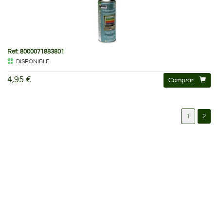
Ref: 8000071883801
DISPONIBLE
4,95 €
Comprar
1
2