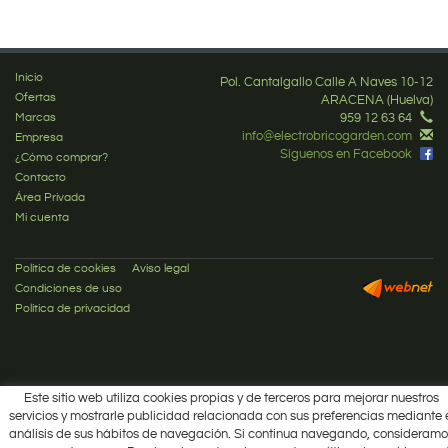
Inicio
Pol. Cantalgallo Calle A Naves 10-12
Ofertas
ARACENA (Huelva)
Marcas
959 12 63 64
info@electrobricogarden.com
Empresa
Síguenos en Facebook
¿Cómo comprar?
Contacto
Área Privada
Mi cuenta
Política de cookies
Aviso legal
Condiciones de uso
Política de privacidad
Este sitio web utiliza cookies propias y de terceros para mejorar nuestros
servicios y mostrarle publicidad relacionada con sus preferencias mediante 
análisis de sus hábitos de navegación. Si continua navegando, consideramo