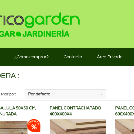
¿Cómo comprar?
Contacto
Área Privada
ERA :
enar por:
Por defecto
 JULIA 50X50 CM,
PANEL CONTRACHAPADO
PANEL 
ANURADA
400X400X4
600X400