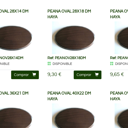
OVAL 28X14 DM
PEANA OVAL 28X18 DM
PEANA O
HAYA
HAYA
ANOV28X14DM
Ref: PEANOV28X18DM
Ref: PEA
NIBLE
DISPONIBLE
DISPON
9,30 €
9,65 €
Comprar
Comprar
OVAL 36X21 DM
PEANA OVAL 40X22 DM
PEANA O
HAYA
HAYA