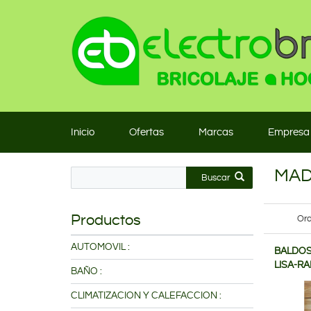
Inicio
Ofertas
Marcas
Empresa
MAD
Buscar
Productos
Ord
AUTOMOVIL :
BALDOSA
LISA-R
BAÑO :
CLIMATIZACION Y CALEFACCION :