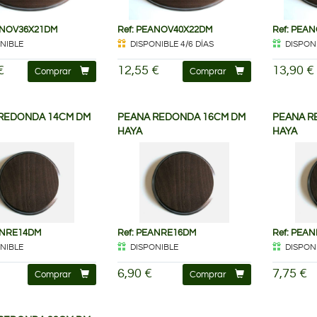
ANOV36X21DM
Ref: PEANOV40X22DM
Ref: PEA
NIBLE
DISPONIBLE 4/6 DÍAS
DISPON
€
12,55 €
13,90 €
Comprar
Comprar
REDONDA 14CM DM
PEANA REDONDA 16CM DM
PEANA R
HAYA
HAYA
ANRE14DM
Ref: PEANRE16DM
Ref: PEA
NIBLE
DISPONIBLE
DISPON
6,90 €
7,75 €
Comprar
Comprar