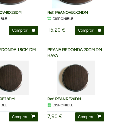
NOV46X23DM
Ref: PEANOV50X24DM
IBLE
DISPONIBLE
15,20 €
Comprar
Comprar
EDONDA 18CM DM
PEANA REDONDA 20CM DM
HAYA
NRE18DM
Ref: PEANRE20DM
IBLE
DISPONIBLE
7,90 €
Comprar
Comprar