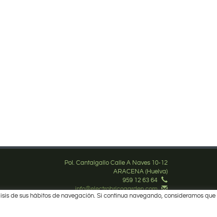
Pol. Cantalgallo Calle A Naves 10-12
ARACENA (Huelva)
959 12 63 64
info@electrobricogarden.com
nálisis de sus hábitos de navegación. Si continua navegando, consideramos que
Síguenos en Facebook