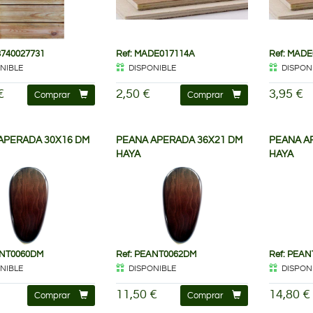
8740027731
Ref: MADE017114A
Ref: MAD
NIBLE
DISPONIBLE
DISPON
€
2,50 €
3,95 €
Comprar
Comprar
APERADA 30X16 DM
PEANA APERADA 36X21 DM
PEANA A
HAYA
HAYA
ANT0060DM
Ref: PEANT0062DM
Ref: PEA
NIBLE
DISPONIBLE
DISPON
11,50 €
14,80 €
Comprar
Comprar