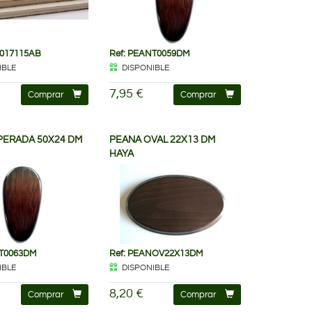
E017115AB
Ref: PEANT0059DM
IBLE
DISPONIBLE
7,95 €
Comprar
Comprar
PERADA 50X24 DM
PEANA OVAL 22X13 DM
HAYA
NT0063DM
Ref: PEANOV22X13DM
IBLE
DISPONIBLE
8,20 €
Comprar
Comprar