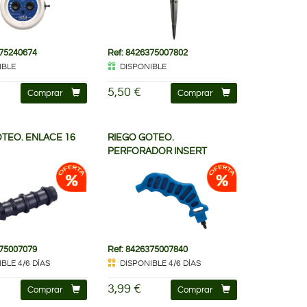
375240674
Ref: 8426375007802
IBLE
DISPONIBLE
5,50 €
Comprar
Comprar
OTEO. ENLACE 16
RIEGO GOTEO.
PERFORADOR INSERT
375007079
Ref: 8426375007840
BLE 4/6 DÍAS
DISPONIBLE 4/6 DÍAS
3,99 €
Comprar
Comprar