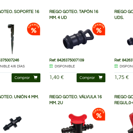
GOTEO. SOPORTE 16
RIEGO GOTEO. TAPÓN 16
RIEGO GO
MM. 4 UD
UDS.
6375007246
Ref: 8426375007109
Ref: 8426
NIBLE 4/6 DÍAS
DISPONIBLE
DISPON
1,40 €
1,75 €
Comprar
Comprar
OTEO. UNIÓN 4 MM.
RIEGO GOTEO. VÁLVULA 16
RIEGO G
MM. 2U
REGUL.0-