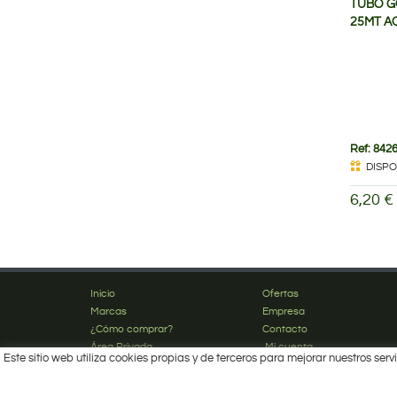
TUBO G
25MT A
Ref: 842
DISPO
6,20 €
Inicio
Ofertas
Marcas
Empresa
¿Cómo comprar?
Contacto
Área Privada
Mi cuenta
Este sitio web utiliza cookies propias y de terceros para mejorar nuestros s