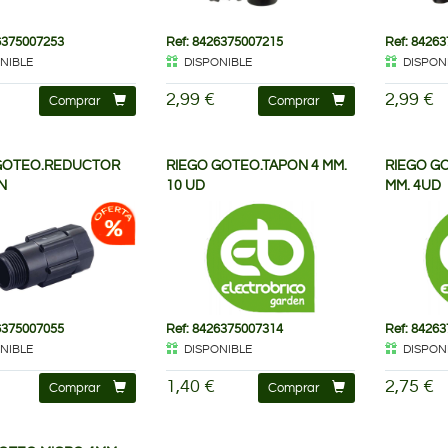
6375007253
Ref: 8426375007215
Ref: 8426
NIBLE
DISPONIBLE
DISPON
2,99 €
2,99 €
Comprar
Comprar
GOTEO.REDUCTOR
RIEGO GOTEO.TAPON 4 MM.
RIEGO G
N
10 UD
MM. 4UD
6375007055
Ref: 8426375007314
Ref: 8426
NIBLE
DISPONIBLE
DISPON
1,40 €
2,75 €
Comprar
Comprar