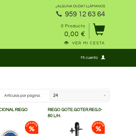
¿ALGUNA DUDA? LLÁMANOS
959 12 63 64
0 Producto
0,00 €
VER MI CESTA
Mi cuenta
Artículos por página:
24
CIONAL RIEGO
RIEGO GOTE.GOTER.REG.0-
80 L/H.