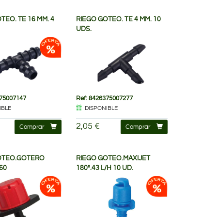
TEO. TE 16 MM. 4
RIEGO GOTEO. TE 4 MM. 10
UDS.
375007147
Ref: 8426375007277
IBLE
DISPONIBLE
2,05 €
Comprar
Comprar
OTEO.GOTERO
RIEGO GOTEO.MAXIJET
60
180º.43 L/H 10 UD.