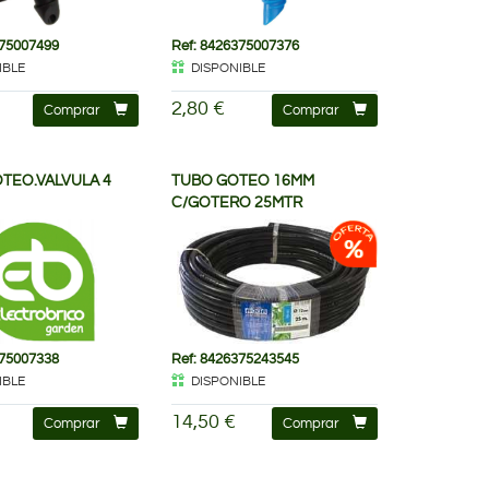
375007499
Ref: 8426375007376
IBLE
DISPONIBLE
2,80 €
Comprar
Comprar
OTEO.VALVULA 4
TUBO GOTEO 16MM
C/GOTERO 25MTR
375007338
Ref: 8426375243545
IBLE
DISPONIBLE
14,50 €
Comprar
Comprar