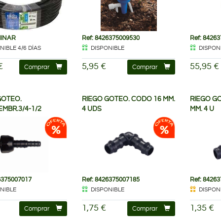
MINAR
Ref: 8426375009530
Ref: 8426
NIBLE 4/6 DÍAS
DISPONIBLE
DISPON
€
5,95 €
55,95 €
Comprar
Comprar
GOTEO.
RIEGO GOTEO. CODO 16 MM.
RIEGO G
MBR.3/4-1/2
4 UDS
MM. 4 U
6375007017
Ref: 8426375007185
Ref: 8426
NIBLE
DISPONIBLE
DISPONI
1,75 €
1,35 €
Comprar
Comprar