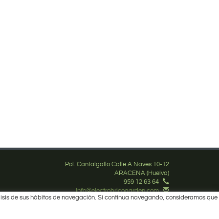
Pol. Cantalgallo Calle A Naves 10-12
ARACENA (Huelva)
959 12 63 64
info@electrobricogarden.com
nálisis de sus hábitos de navegación. Si continua navegando, consideramos que
Síguenos en Facebook