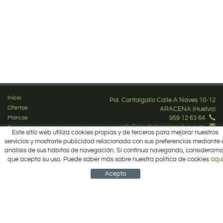
Inicio
Pol. Cantalgallo Calle A Naves 10-12
Ofertas
ARACENA (Huelva)
Marcas
959 12 63 64
info@electrobricogarden.com
Empresa
Este sitio web utiliza cookies propias y de terceros para mejorar nuestros
Síguenos en Facebook
¿Cómo comprar?
servicios y mostrarle publicidad relacionada con sus preferencias mediante 
Contacto
análisis de sus hábitos de navegación. Si continua navegando, consideramo
Área Privada
que acepta su uso. Puede saber más sobre nuestra política de cookies
aqu
Mi cuenta
Acepto
NEWSLETTER
CUENTA
CESTA
CONTACTO
Política de cookies
Aviso legal
Condiciones de uso
Política de privacidad