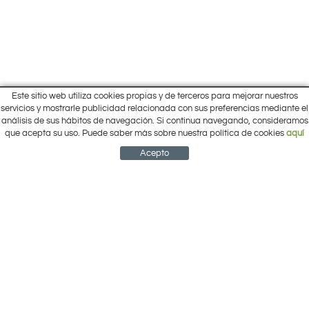
Este sitio web utiliza cookies propias y de terceros para mejorar nuestros
Inicio
servicios y mostrarle publicidad relacionada con sus preferencias mediante el
Pol. Cantalgallo Calle A Naves 10-12
análisis de sus hábitos de navegación. Si continua navegando, consideramos
Ofertas
ARACENA (Huelva)
que acepta su uso. Puede saber más sobre nuestra política de cookies
aquí
Marcas
959 12 63 64
info@electrobricogarden.com
Empresa
Acepto
Síguenos en Facebook
NEWSLETTER
CUENTA
CESTA
CONTACTO
¿Cómo comprar?
Contacto
Área Privada
Mi cuenta
Política de cookies
Aviso legal
Condiciones de uso
Política de privacidad