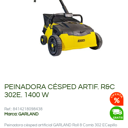
PEINADORA CÉSPED ARTIF. R&C
302E. 1400 W
Ref.: 8414218098438
Marca: GARLAND
Peinadora césped artificial GARLAND Roll & Comb 302 ECepillo