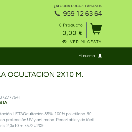
¿ALGUNA DUDA? LLÁMANOS
959 12 63 64
0 Producto
0,00 €
VER MI CESTA
Mi cuenta
A OCULTACION 2X10 M.
12372777541
ISTA
ltación LISTAOcultación 85%. 100% polietileno. 90
on protección UV y antimoho. Recortable y de fácil
Gris. 2,0x10 m.7572U209