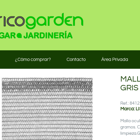
¿Cómo comprar?
Contacto
Área Privada
MALL
GRIS
Ref.: 84
Marca: L
Malla ocu
gramos. C
limpieza.